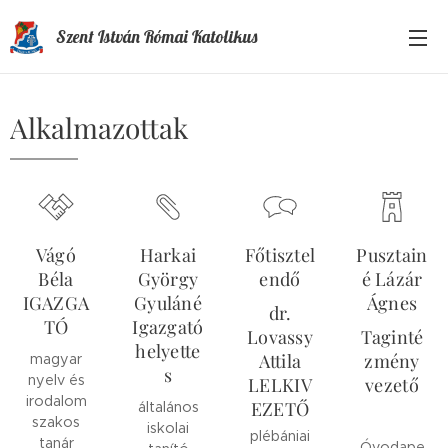
Szent István Római Katolikus
Általános Iskola és Óvoda
Alkalmazottak
Vágó
Harkai
Főtisztel
Pusztain
Béla
György
endő
é Lázár
IGAZGA
Gyuláné
Ágnes
dr.
TÓ
Igazgató
Lovassy
Taginté
helyette
Attila
zmény
magyar
s
nyelv és
LELKIV
vezető
irodalom
EZETŐ
általános
szakos
iskolai
plébániai
tanár
Óvodape