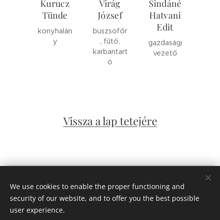
Kurucz
Virág
Sindáné
Tünde
József
Hatvani
Edit
konyhalán
buszsofőr
y
, fűtő,
gazdasági
karbantart
vezető
ó
Vissza a lap tetejére
© 2018
Szent István Római Katolikus Általános Iskola
We use cookies to enable the proper functioning and
Minden jog fenntartva.
security of our website, and to offer you the best possible
Powered by
Webnode
Cookies
user experience.