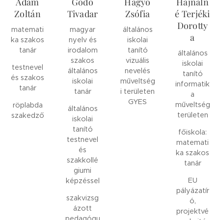
Ádám
Godó
Hagyó
Hajnaln
Zoltán
Tivadar
Zsófia
é Terjéki
Dorotty
matemati
magyar
általános
a
ka szakos
nyelv és
iskolai
tanár
irodalom
tanító
általános
szakos
vizuális
iskolai
testnevel
általános
nevelés
tanító
és szakos
iskolai
műveltség
informatik
tanár
tanár
i területen
a
GYES
műveltség
röplabda
általános
területen
szakedző
iskolai
tanító
főiskola:
testnevel
matemati
és
ka szakos
szakkollé
tanár
giumi
EU
képzéssel
pályázatír
szakvizsg
ó,
ázott
projektvé
pedagógu