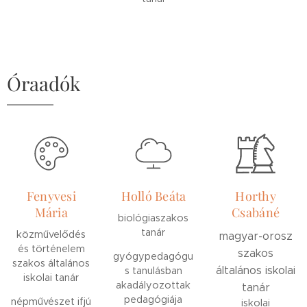
Óraadók
Fenyvesi
Holló Beáta
Horthy
Mária
Csabáné
biológiaszakos
tanár
közművelődés
magyar-orosz
és történelem
szakos
gyógypedagógu
szakos általános
általános iskolai
s tanulásban
iskolai tanár
akadályozottak
tanár
pedagógiája
népművészet ifjú
iskolai