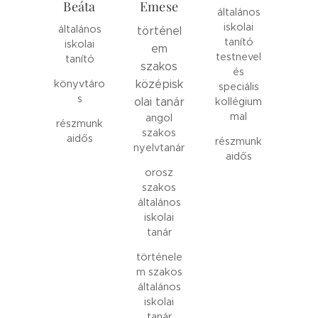
Beáta
Emese
általános
iskolai
általános
történel
tanító
iskolai
em
testnevel
tanító
szakos
és
könyvtáro
középisk
speciális
s
olai tanár
kollégium
mal
angol
részmunk
szakos
aidős
részmunk
nyelvtanár
aidős
orosz
szakos
általános
iskolai
tanár
történele
m szakos
általános
iskolai
tanár