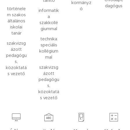
tanító
kormányz
dagógus
történele
ó
informatik
m szakos
a
általános
szakkollé
iskolai
giummal
tanár
technika
szakvizsg
speciális
ázott
kollégium
pedagógu
mal
s,
szakvizsg
közoktatá
ázott
s vezető
pedagógu
s,
közoktatá
s vezető