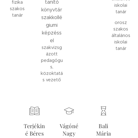
tanító
fizika
iskolai
szakos
könyvtár
tanár
tanár
szakkollé
orosz
giumi
szakos
képzéss
általános
el
iskolai
szakvizsg
tanár
ázott
pedagógu
s,
közoktatá
s vezető
Terjékin
Vágóné
Bali
é Béres
Nagy
Mária