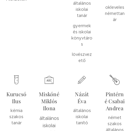
általános
okleveles
iskolai
némettan
tanár
ár
gyermek
és iskolai
könyvtáro
s
lövészvez
ető
Kurucsó
Miskóné
Názát
Pintérn
Ilus
Miklós
Éva
é Csabai
Ilona
Andrea
kémia
általános
szakos
iskolai
német
általános
tanár
tanító
szakos
iskolai
általános