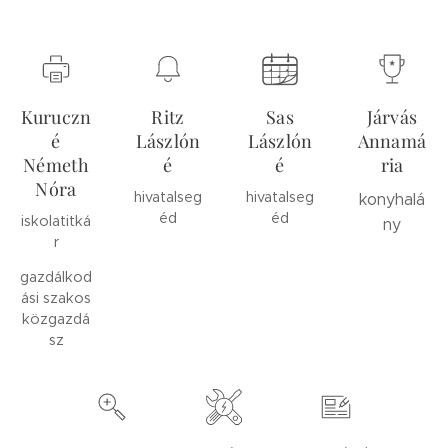
Kuruczn
Ritz
Sas
Járvás
é
Lászlón
Lászlón
Annamá
Németh
é
é
ria
Nóra
hivatalseg
hivatalseg
konyhalá
éd
éd
iskolatitká
ny
r
gazdálkod
ási szakos
közgazdá
sz