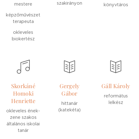
szakirányon
mestere
könyvtáros
képzőművészet
terapeuta
okleveles
biokertész
Skorkáné
Gergely
Gáll Károly
Homoki
Gábor
református
Henriette
lelkész
hittanár
(katekéta)
okleveles ének-
zene szakos
általános iskolai
tanár