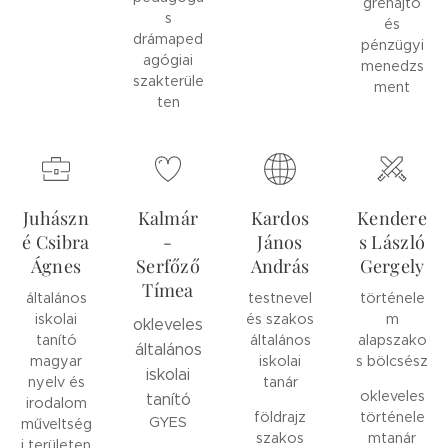
grehajtó
s
és
drámaped
pénzügyi
agógiai
menedzs
szakterüle
ment
ten
Juhászn
Kalmár
Kardos
Kendere
é Csibra
-
János
s László
Ágnes
Serfőző
András
Gergely
Tímea
általános
testnevel
történele
iskolai
és szakos
m
okleveles
tanító
általános
alapszako
általános
magyar
iskolai
s bölcsész
iskolai
nyelv és
tanár
okleveles
tanító
irodalom
földrajz
történele
GYES
műveltség
szakos
mtanár
i területen