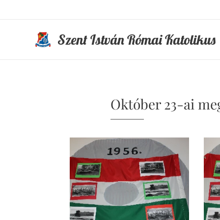
Szent István Római Katolikus
Általános Iskola és Óvoda
Október 23-ai me