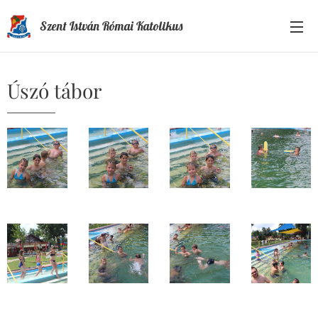
Szent István Római Katolikus
Általános Iskola és Óvoda
Úszó tábor