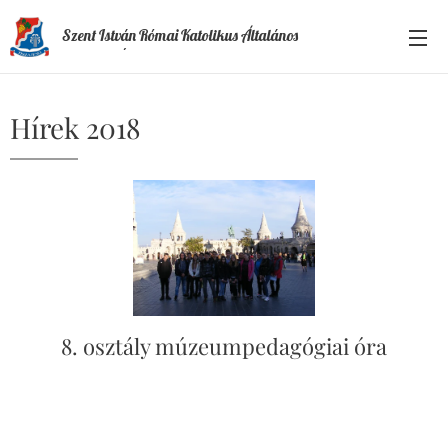
Szent István Római Katolikus Általános
Iskola és Óvoda
Hírek 2018
8. osztály múzeumpedagógiai óra