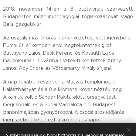
2018. november 14-én a 8. osztálynak szervezett
Budapesten múzeumpedagógiai foglalkozásokat Vágó
Béla igazgató úr.
Az osztály másfél órás idegenvezetést vett igénybe a
Fiumei úti sírkertben, ahol megtekintették gróf
Batthyány Lajos, Deák Ferenc, és Kossuth Lajos
mauzóleumait. Továbbá tiszteletüket tették Arany
János, Ady Endre és Vörösmarty Mihály sírjánál.
A nap további részében a Mátyás templomot, a
Halászbástyát és a 0-s kilométerkövet nézték meg.
Alkalmuk volt a Sándor Palota előtti őrségváltást
megcsodálni és a Budai Várpalota elől Budapest
panorámájában gyönyörködni. A csodálatos időjárás
még szebbé tette ezt a különleges napot.
Sütiket használunk, hogy biztosítsuk a weboldal megfelelő