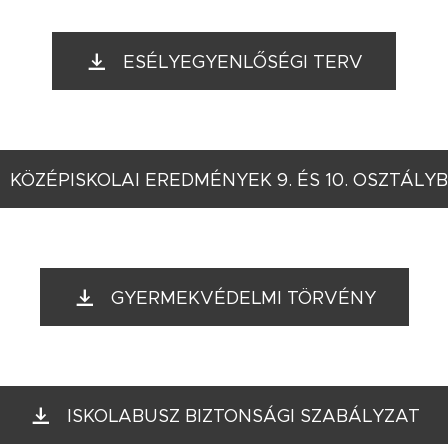
ESÉLYEGYENLŐSÉGI TERV
KÖZÉPISKOLAI EREDMÉNYEK 9. ÉS 10. OSZTÁLY
GYERMEKVÉDELMI TÖRVÉNY
ISKOLABUSZ BIZTONSÁGI SZABÁLYZAT