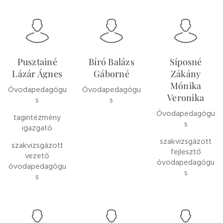
Pusztainé
Bíró Balázs
Síposné
Lázár Ágnes
Gáborné
Zákány
Mónika
Óvodapedagógu
Óvodapedagógu
Veronika
s
s
Óvodapedagógu
tagintézmény
s
igazgató
szakvizsgázott
szakvizsgázott
fejlesztő
vezető
óvodapedagógu
óvodapedagógu
s
s