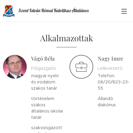
Szent István Római Katolikus Általános
Iskola és Óvoda
Alkalmazottak
Vágó Béla
Nagy Imre
Főigazgató
Lelkivezető
magyar nyelv
Telefon:
és irodalom
06/20/823-23-
szakos tanár
55
történelem
Állandó
szakos
diakónus
általános iskolai
tanár
szakvizsgázott