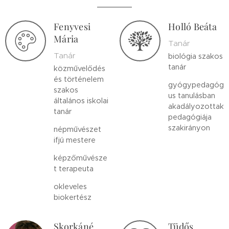
Fenyvesi
Holló Beáta
Mária
Tanár
Tanár
biológia szakos
tanár
közművelődés
és történelem
gyógypedagóg
szakos
us tanulásban
általános iskolai
akadályozottak
tanár
pedagógiája
szakirányon
népművészet
ifjú mestere
képzőművésze
t terapeuta
okleveles
biokertész
Skorkáné
Tüdős