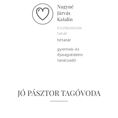
Nagyné
Járvás
Katalin
Középiskolai
tanár
hittanár
gyermek-és
ifjúságvédelmi
tanácsadó
JÓ PÁSZTOR TAGÓVODA