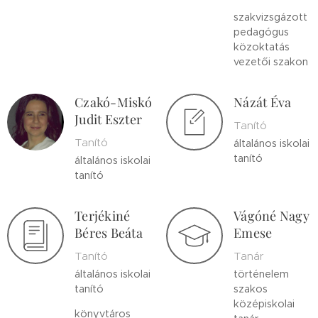
szakvizsgázott
pedagógus
közoktatás
vezetői szakon
Czakó-Miskó
Názát Éva
Judit Eszter
Tanító
Tanító
általános iskolai
tanító
általános iskolai
tanító
Terjékiné
Vágóné Nagy
Béres Beáta
Emese
Tanító
Tanár
általános iskolai
történelem
tanító
szakos
középiskolai
könyvtáros