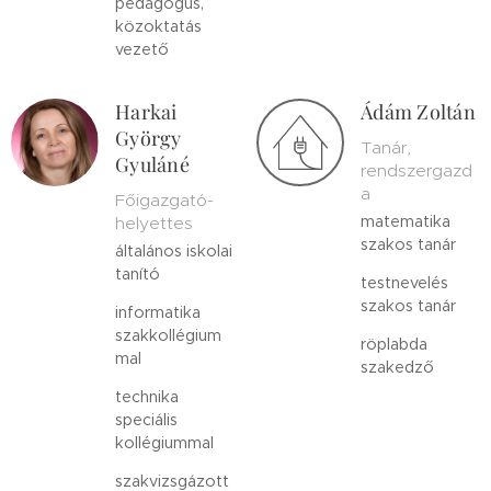
pedagógus,
közoktatás
vezető
Harkai
Ádám Zoltán
György
Tanár,
Gyuláné
rendszergazd
a
Főigazgató-
matematika
helyettes
szakos tanár
általános iskolai
tanító
testnevelés
szakos tanár
informatika
szakkollégium
röplabda
mal
szakedző
technika
speciális
kollégiummal
szakvizsgázott