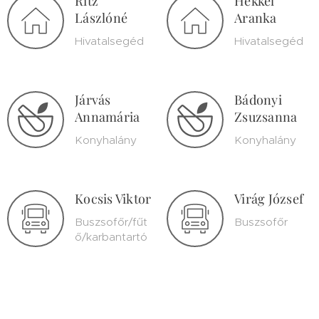
Ritz
Hekkel
Lászlóné
Aranka
Hivatalsegéd
Hivatalsegéd
Járvás
Bádonyi
Annamária
Zsuzsanna
Konyhalány
Konyhalány
Kocsis Viktor
Virág József
Buszsofőr/fűt
Buszsofőr
ő/karbantartó