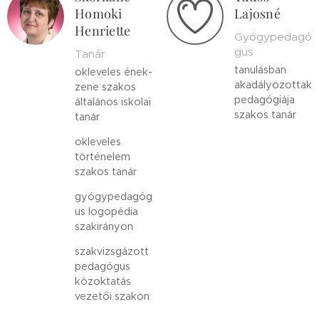
Homoki
Lajosné
Henriette
Gyógypedagó
gus
Tanár
tanulásban
okleveles ének-
akadályozottak
zene szakos
pedagógiája
általános iskolai
szakos tanár
tanár
okleveles
történelem
szakos tanár
gyógypedagóg
us logopédia
szakirányon
szakvizsgázott
pedagógus
közoktatás
vezetői szakon