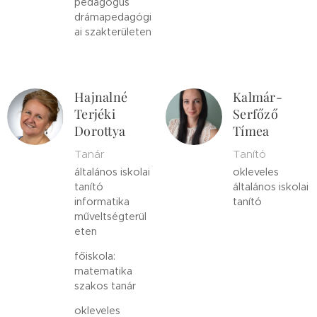
pedagógus
drámapedagógi
ai szakterületen
Hajnalné
Kalmár-
Terjéki
Serfőző
Dorottya
Tímea
Tanár
Tanító
általános iskolai
okleveles
tanító
általános iskolai
informatika
tanító
műveltségterül
eten
főiskola:
matematika
szakos tanár
okleveles