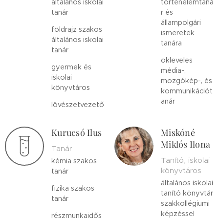
általános iskolai
történelemtaná
tanár
r és
állampolgári
földrajz szakos
ismeretek
általános iskolai
tanára
tanár
okleveles
gyermek és
média-,
iskolai
mozgókép-, és
könyvtáros
kommunikációt
anár
lövészetvezető
Kurucsó Ilus
Miskóné
Miklós Ilona
Tanár
Tanító, iskolai
kémia szakos
könyvtáros
tanár
általános iskolai
fizika szakos
tanító könyvtár
tanár
szakkollégiumi
képzéssel
részmunkaidős