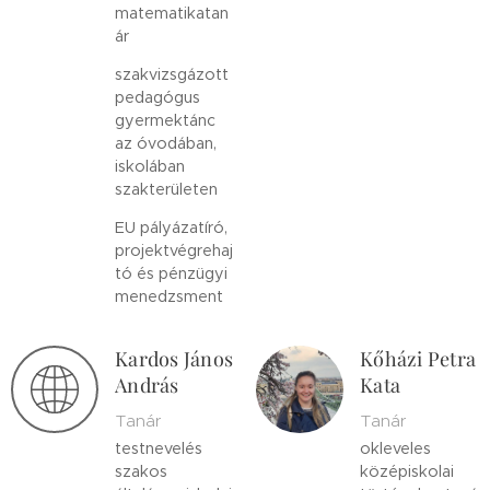
matematikatan
ár
szakvizsgázott
pedagógus
gyermektánc
az óvodában,
iskolában
szakterületen
EU pályázatíró,
projektvégrehaj
tó és pénzügyi
menedzsment
Kardos János
Kőházi Petra
András
Kata
Tanár
Tanár
testnevelés
okleveles
szakos
középiskolai