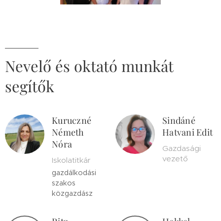
Nevelő és oktató munkát
segítők
Kuruczné
Sindáné
Németh
Hatvani Edit
Nóra
Gazdasági
vezető
Iskolatitkár
gazdálkodási
szakos
közgazdász