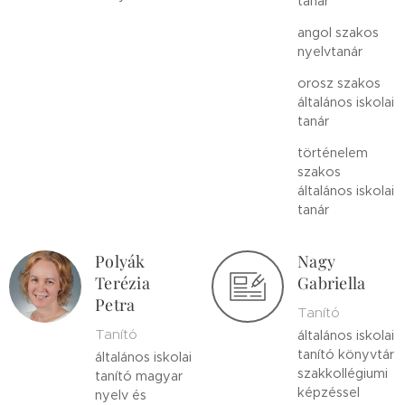
tanár
angol szakos
nyelvtanár
orosz szakos
általános iskolai
tanár
történelem
szakos
általános iskolai
tanár
Polyák
Nagy
Terézia
Gabriella
Petra
Tanító
Tanító
általános iskolai
tanító könyvtár
általános iskolai
szakkollégiumi
tanító magyar
képzéssel
nyelv és