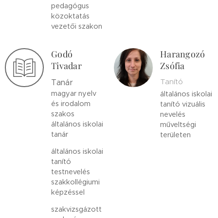
pedagógus
közoktatás
vezetői szakon
Godó
Harangozó
Tivadar
Zsófia
Tanító
Tanár
magyar nyelv
általános iskolai
és irodalom
tanító vizuális
szakos
nevelés
általános iskolai
műveltségi
tanár
területen
általános iskolai
tanító
testnevelés
szakkollégiumi
képzéssel
szakvizsgázott