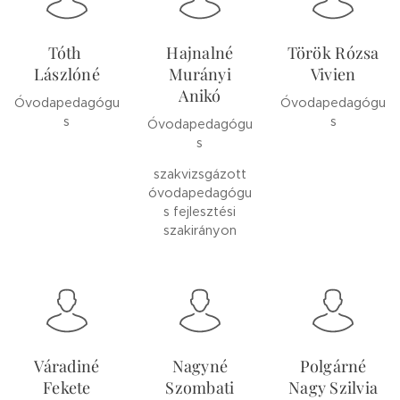
Tóth
Hajnalné
Török Rózsa
Lászlóné
Murányi
Vivien
Anikó
Óvodapedagógu
Óvodapedagógu
s
s
Óvodapedagógu
s
szakvizsgázott
óvodapedagógu
s fejlesztési
szakirányon
Váradiné
Nagyné
Polgárné
Fekete
Szombati
Nagy Szilvia