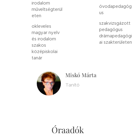
irodalom
óvodapedagóg
műveltségterül
us
eten
szakvizsgázott
okleveles
pedagógus
magyar nyelv
drámapedagógi
és irodalom
ai szakterületen
szakos
középiskolai
tanár
Miskó Márta
Tanító
Óraadók