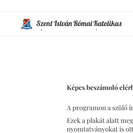
Szent István Római Katolikus
Általános Iskola és Óvoda
Képes beszámoló elérh
A programon a szülő ír
Ezek a plakát alatt meg
nyomtatványokat is ott 