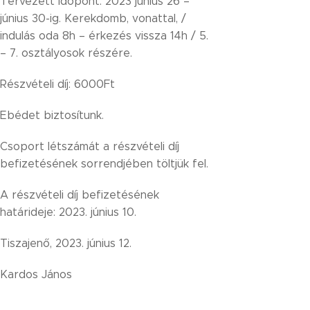
Tervezett időpont: 2023 június 26 –
június 30-ig. Kerekdomb, vonattal, /
indulás oda 8h – érkezés vissza 14h / 5.
– 7. osztályosok részére.
Részvételi díj: 6000Ft
Ebédet biztosítunk.
Csoport létszámát a részvételi díj
befizetésének sorrendjében töltjük fel.
A részvételi díj befizetésének
határideje: 2023. június 10.
Tiszajenő, 2023. június 12.
Kardos János