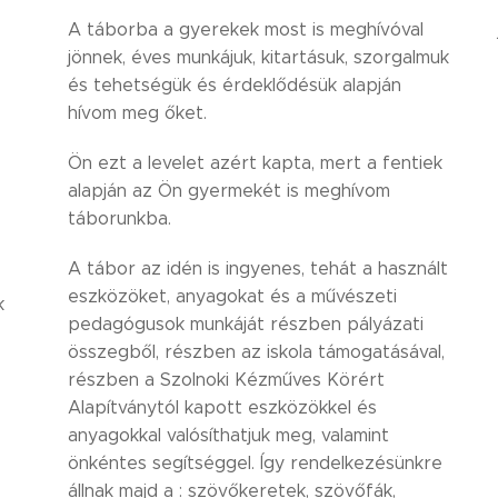
A táborba a gyerekek most is meghívóval
jönnek, éves munkájuk, kitartásuk, szorgalmuk
és tehetségük és érdeklődésük alapján
hívom meg őket.
Ön ezt a levelet azért kapta, mert a fentiek
alapján az Ön gyermekét is meghívom
táborunkba.
A tábor az idén is ingyenes, tehát a használt
eszközöket, anyagokat és a művészeti
k
pedagógusok munkáját részben pályázati
összegből, részben az iskola támogatásával,
részben a Szolnoki Kézműves Körért
Alapítványtól kapott eszközökkel és
anyagokkal valósíthatjuk meg, valamint
önkéntes segítséggel. Így rendelkezésünkre
állnak majd a : szövőkeretek, szövőfák,