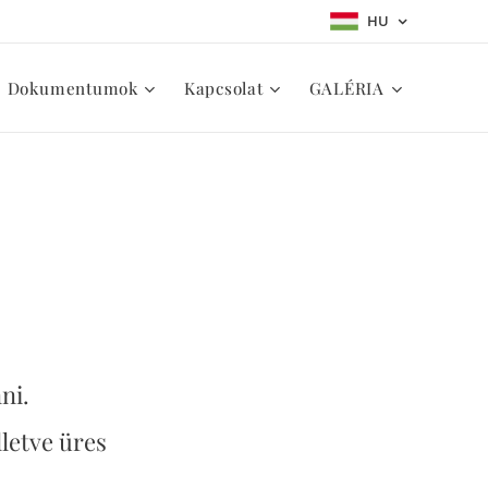
HU
Dokumentumok
Kapcsolat
GALÉRIA
nni.
lletve üres