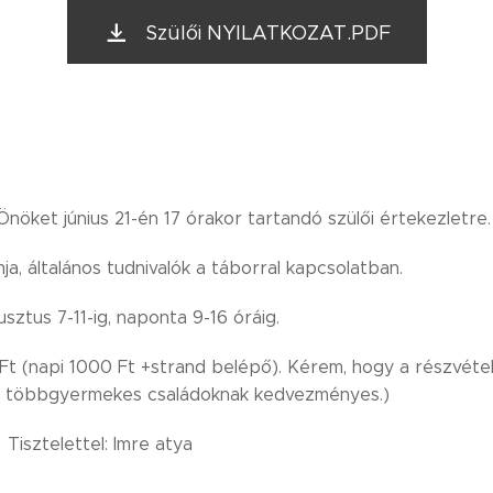
Szülői NYILATKOZAT.PDF
nöket június 21-én 17 órakor tartandó szülői értekezletre.
a, általános tudnivalók a táborral kapcsolatban.
sztus 7-11-ig, naponta 9-16 óráig.
Ft (napi 1000 Ft +strand belépő). Kérem, hogy a részvételi 
és többgyermekes családoknak kedvezményes.)
isztelettel: Imre atya