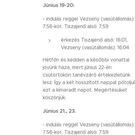
Június 19-20:
-
indulás reggel Vezseny (vasútállomás):
7:56-kor, Tiszajenő alsó: 7:59
érkezés Tiszajenő alsó: 16:01,
Vezseny (vasútállomás): 16:04
Hétfőn és kedden a későbbi vonattal
jövünk haza, mert június 22-én
csütörtökön tanévzáró értekezletünk
lesz. Így a két hosszított nappal pótolju
ezt a kimaradt napot. Megértésüket
köszönjük.
Június 21., 23.
- indulás reggel Vezseny (vasútállomás):
7:56-kor, Tiszajenő alsó: 7:59