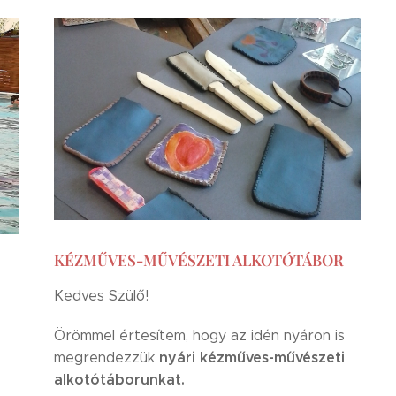
KÉZMŰVES-MŰVÉSZETI ALKOTÓTÁBOR
Kedves Szülő!
Örömmel értesítem, hogy az idén nyáron is
nyári kézműves-művészeti
megrendezzük
alkotótáborunkat.