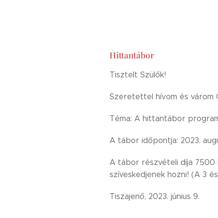
Hittantábor
Tisztelt Szülők!
Szeretettel hívom és várom Ö
Téma: A hittantábor programj
A tábor időpontja: 2023. augu
A tábor részvételi díja 7500 
szíveskedjenek hozni! (A 3 
Tiszajenő, 2023. június 9. T