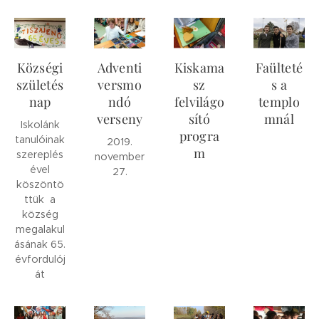
Községi
Adventi
Kiskama
Faülteté
születés
versmo
sz
s a
nap
ndó
felvilágo
templo
verseny
sító
mnál
Iskolánk
progra
tanulóinak
2019.
m
szereplés
november
ével
27.
köszöntö
ttük a
község
megalakul
ásának 65.
évfordulój
át