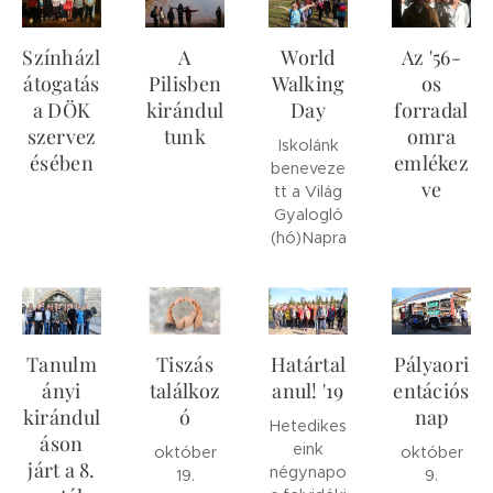
Színházl
A
World
Az '56-
átogatás
Pilisben
Walking
os
a DÖK
kirándul
Day
forradal
szervez
tunk
omra
Iskolánk
ésében
emlékez
beneveze
ve
tt a Világ
Gyalogló
(hó)Napra
Tanulm
Tiszás
Határtal
Pályaori
ányi
találkoz
anul! '19
entációs
kirándul
ó
nap
Hetedikes
áson
eink
október
október
járt a 8.
négynapo
19.
9.