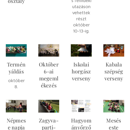
osztály
s felvidéki
utazáson
vehettek
részt
október
10-13-ig.
Termén
Október
Iskolai
Kabala
yáldás
6-ai
horgász
szépség
megeml
verseny
verseny
október
ékezés
8.
Népmes
Zagyva-
Hagyom
Mesés
e napja
parti-
ányőrző
este