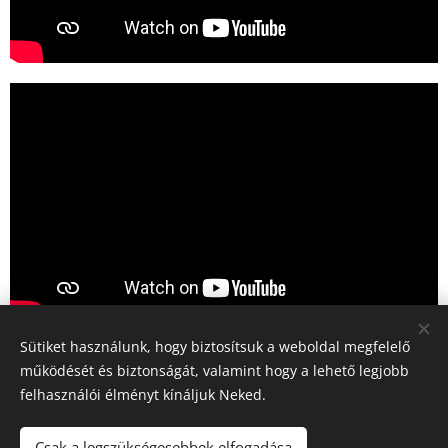
Sütiket használunk, hogy biztosítsuk a weboldal megfelelő
működését és biztonságát, valamint hogy a lehető legjobb
felhasználói élményt kínáljuk Neked.
© 2018
Szent István Római Katolikus Általános Iskola
Minden jog fenntartva.
Csak a legszükségesebbek elfogadása