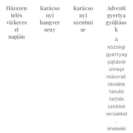
Házszen
Karácso
Karácso
Adventi
telés
nyi
nyi
gyertya
vízkeres
hangver
szentmi
gyújtáso
zt
seny
se
k
napján
A
községi
gyertyag
yújtások
ünnepi
műsorait
iskolánk
tanulói
tették
szebbé
versekkel
,
énekekk