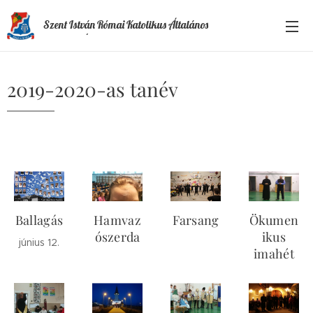
Szent István Római Katolikus Általános
Iskola és Óvoda
2019-2020-as tanév
Ballagás
Hamvaz
Farsang
Ökumen
ószerda
ikus
június 12.
imahét