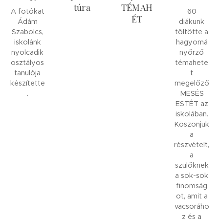
túra
TÉMAH
A fotókat
60
ÉT
Ádám
diákunk
Szabolcs,
töltötte a
iskolánk
hagyomá
nyolcadik
nyőrző
osztályos
témahete
tanulója
t
készítette
megelőző
.
MESÉS
ESTÉT az
iskolában.
Köszönjük
a
részvételt,
a
szülőknek
a sok-sok
finomság
ot, amit a
vacsoráho
z és a