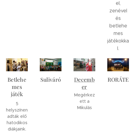
el,
zenével
és
betlehe
mes
játékokka
l.
Betlehe
Suliváró
Decemb
RORÁTE
mes
er
játék
Megérkez
ett a
5
Mikulás
helyszínen
adták elő
hatodikos
diákjaink.