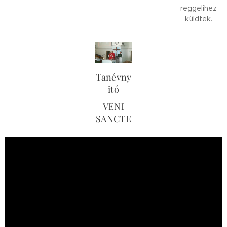
reggelihez
küldtek.
Tanévny
itó
VENI
SANCTE