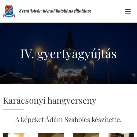
Szent István Római Katolikus Általános
Iskola és Óvoda
IV. gyertyagyújtás
Karácsonyi hangverseny
A képeket Ádám Szabolcs készítette.