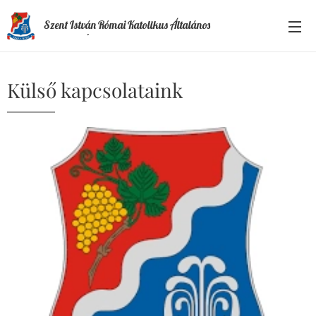
Szent István Római Katolikus Általános
Iskola és Óvoda
Külső kapcsolataink