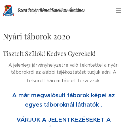
Szent István Római Katolikus Általános
Iskola és Óvoda
Nyári táborok 2020
Tisztelt Szülők! Kedves Gyerekek!
A jelenlegi járványhelyzetre való tekintettel a nyári
táborokról az alábbi tájékoztatást tudjuk adni. A
felsorolt három tábort tervezzük.
A már megvalósult táborok képei az
egyes táboroknál láthatók .
VÁRJUK A JELENTKEZÉSEKET A