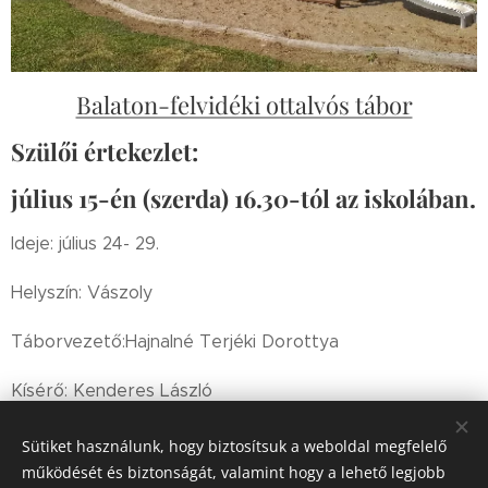
Balaton-felvidéki ottalvós tábor
Szülői értekezlet:
július 15-én (szerda) 16.30-tól az iskolában.
Ideje: július 24- 29.
Helyszín: Vászoly
Táborvezető:Hajnalné Terjéki Dorottya
Kísérő: Kenderes László
Sütiket használunk, hogy biztosítsuk a weboldal megfelelő
működését és biztonságát, valamint hogy a lehető legjobb