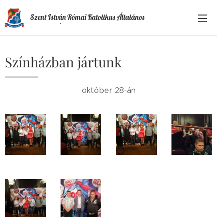
Szent István Római Katolikus Általános
Iskola és Óvoda
Színházban jártunk
október 28-án