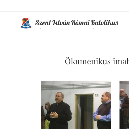
Szent István Római Katolikus
Általános Iskola és Óvoda
Ökumenikus imahé