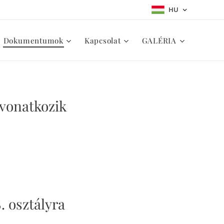
HU
Dokumentumok
Kapcsolat
GALÉRIA
 vonatkozik
8. osztályra