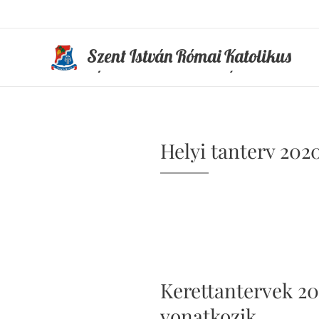
Szent István Római Katolikus
Általános Iskola és Óvoda
Helyi tanterv 2020
Kerettantervek 2020
vonatkozik