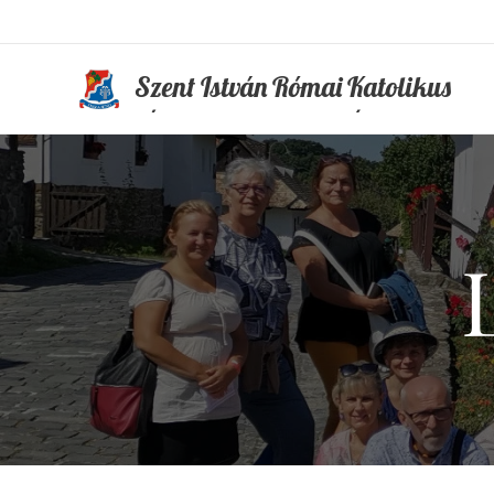
Szent István Római Katolikus
Általános Iskola és Óvoda