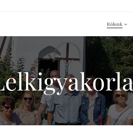
Rólunk
Lelkigyakorla