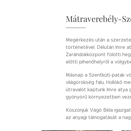
Mátraverebély-Sz
Megérkezés után a szerzetes
történetével. Délután Imre a
Zarándokközpont fölötti heg
előtti pihenőhelyről a völgyb
Másnap a Szentkúti-patak völ
világörökség falu, Hollókő me
útravalót kaptunk Imre atya 
gyönyörű környezetben vez
Köszönjük Vágó Béla igazgató
az anyagi támogatását a nagy