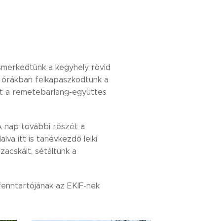
smerkedtünk a kegyhely rövid
i órákban felkapaszkodtunk a
lt a remetebarlang-együttes
A nap további részét a
va itt is tanévkezdő lelki
acskáit, sétáltunk a
fenntartójának az EKIF-nek