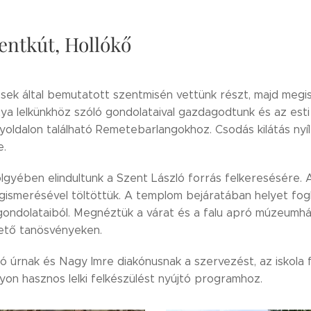
entkút, Hollókő
ek által bemutatott szentmisén vettünk részt, majd megi
tya lelkünkhöz szóló gondolataival gazdagodtunk és az est
yoldalon található Remetebarlangokhoz. Csodás kilátás nyí
e.
gyében elindultunk a Szent László forrás felkeresésére. 
gismerésével töltöttük. A templom bejáratában helyet foglal
gondolataiból. Megnéztük a várat és a falu apró múzeumház
ető tanösvényeken.
 úrnak és Nagy Imre diakónusnak a szervezést, az iskola 
on hasznos lelki felkészülést nyújtó programhoz.