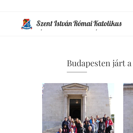
Szent István Római Katolikus
Általános Iskola és Óvoda
Budapesten járt a