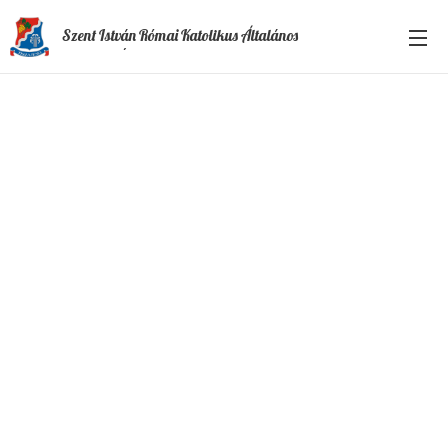
Szent István Római Katolikus Általános
Iskola és Óvoda