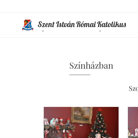
Szent István Római Katolikus
Általános Iskola és Óvoda
Színházban
Szo