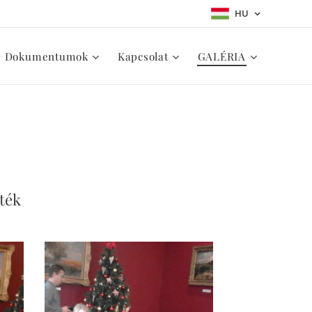
HU
Dokumentumok
Kapcsolat
GALÉRIA
áték