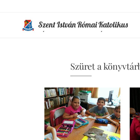
Szent István Római Katolikus
Általános Iskola és Óvoda
Szüret a könyvtár